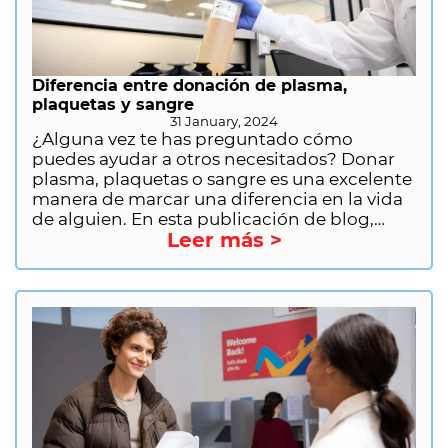
debes hacer, qué llevar contigo y por qué es
importante donar plasma.
Diferencia entre donación de plasma,
plaquetas y sangre
31 January, 2024
¿Alguna vez te has preguntado cómo
puedes ayudar a otros necesitados? Donar
plasma, plaquetas o sangre es una excelente
manera de marcar una diferencia en la vida
de alguien. En esta publicación de blog,
Leer más >
analizaremos las diferencias entre la
donación de plasma, plaquetas y sangre,
incluido el proceso de donación, la
elegibilidad y los beneficios. También te
brindaremos información sobre cómo
prepararte para la donación de plasma y
cómo registrarte para donar plasma con CSL
Plasma.