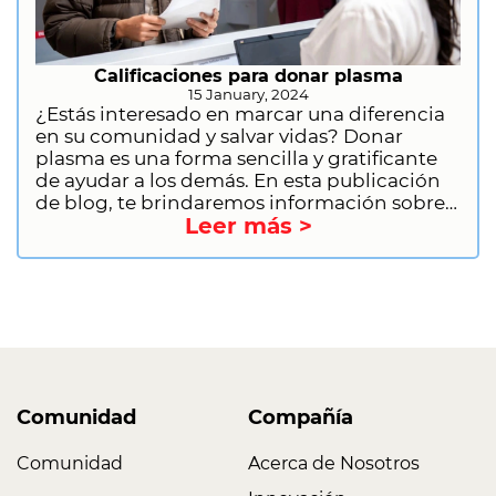
Calificaciones para donar plasma
15 January, 2024
¿Estás interesado en marcar una diferencia
en su comunidad y salvar vidas? Donar
plasma es una forma sencilla y gratificante
de ayudar a los demás. En esta publicación
de blog, te brindaremos información sobre
Leer más >
los requisitos para donar plasma. Esto
incluirá requisitos generales, restricciones de
salud y estilo de vida e información sobre
aplazamientos. También te
proporcionaremos información sobre cómo
comenzar como donante por primera vez.
¿Entonces, Qué esperas? ¡Regístrate para
donar plasma hoy y comienza a marcar la
diferencia!
Comunidad
Compañía
Comunidad
Acerca de Nosotros