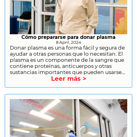
Cómo prepararse para donar plasma
8 April, 2024
Donar plasma es una forma fácil y segura de
ayudar a otras personas que lo necesitan. El
plasma es un componente de la sangre que
contiene proteínas, anticuerpos y otras
sustancias importantes que pueden usarse
Leer más >
para tratar una variedad de afecciones
médicas. Al donar plasma, puedes ayudar a
personas con deficiencias inmunitarias,
trastornos hemorrágicos y otras
enfermedades graves. Si estás considerando
donar plasma, hay algunas cosas que debe
hacer para prepararte. Permítenos brindarte
la información que necesitas para tener una
buena experiencia de donación, incluido lo
qué debes hacer antes de donar, qué no