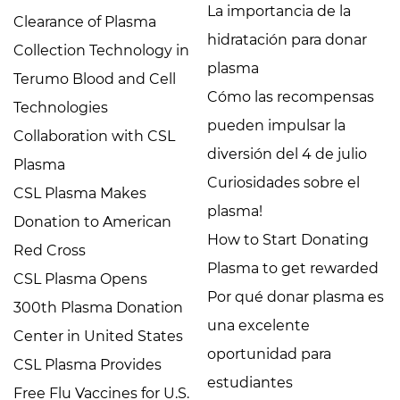
La importancia de la
Clearance of Plasma
hidratación para donar
Collection Technology in
plasma
Terumo Blood and Cell
Cómo las recompensas
Technologies
pueden impulsar la
Collaboration with CSL
diversión del 4 de julio
Plasma
Curiosidades sobre el
CSL Plasma Makes
plasma!
Donation to American
How to Start Donating
Red Cross
Plasma to get rewarded
CSL Plasma Opens
Por qué donar plasma es
300th Plasma Donation
una excelente
Center in United States
oportunidad para
CSL Plasma Provides
estudiantes
Free Flu Vaccines for U.S.