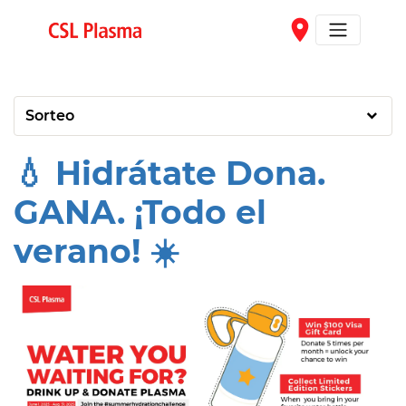
Skip to main content
place
Sorteo
💧 Hidrátate Dona.
GANA. ¡Todo el
verano! ☀️