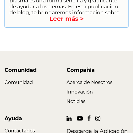
plasma es una forma sencilla y gratificante
de ayudar a los demás. En esta publicación
de blog, te brindaremos información sobre
Leer más >
los requisitos para donar plasma. Esto
incluirá requisitos generales, restricciones de
salud y estilo de vida e información sobre
aplazamientos. También te
proporcionaremos información sobre cómo
comenzar como donante por primera vez.
¿Entonces, Qué esperas? ¡Regístrate para
donar plasma hoy y comienza a marcar la
diferencia!
Comunidad
Compañía
Comunidad
Acerca de Nosotros
Innovación
Noticias
Ayuda
Contáctanos
Descarga la Aplicación