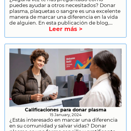
puedes ayudar a otros necesitados? Donar
plasma, plaquetas o sangre es una excelente
manera de marcar una diferencia en la vida
de alguien. En esta publicación de blog,
Leer más >
analizaremos las diferencias entre la
donación de plasma, plaquetas y sangre,
incluido el proceso de donación, la
elegibilidad y los beneficios. También te
brindaremos información sobre cómo
prepararte para la donación de plasma y
cómo registrarte para donar plasma con CSL
Plasma.
Calificaciones para donar plasma
15 January, 2024
¿Estás interesado en marcar una diferencia
en su comunidad y salvar vidas? Donar