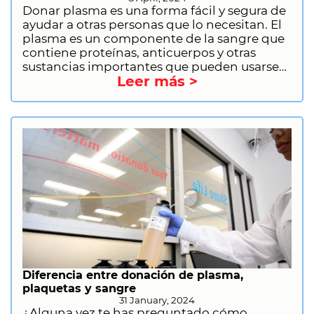
Donar plasma es una forma fácil y segura de
ayudar a otras personas que lo necesitan. El
plasma es un componente de la sangre que
contiene proteínas, anticuerpos y otras
sustancias importantes que pueden usarse
Leer más >
para tratar una variedad de afecciones
médicas. Al donar plasma, puedes ayudar a
personas con deficiencias inmunitarias,
trastornos hemorrágicos y otras
enfermedades graves. Si estás considerando
donar plasma, hay algunas cosas que debe
hacer para prepararte. Permítenos brindarte
la información que necesitas para tener una
buena experiencia de donación, incluido lo
qué debes hacer antes de donar, qué no
debes hacer, qué llevar contigo y por qué es
importante donar plasma.
Diferencia entre donación de plasma,
plaquetas y sangre
31 January, 2024
¿Alguna vez te has preguntado cómo