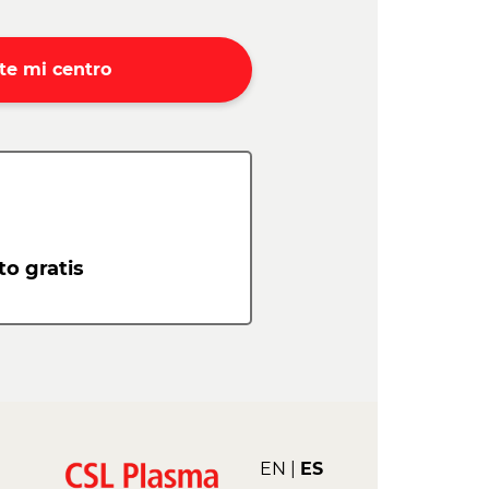
te mi centro
o gratis
EN
ES