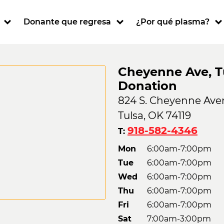
ion
Donante que regresa
¿Por qué plasma?
Cheyenne Ave, T
Donation
824 S. Cheyenne Av
Tulsa, OK 74119
918-582-4346
T:
Mon
6:00am-7:00pm
Tue
6:00am-7:00pm
Wed
6:00am-7:00pm
Thu
6:00am-7:00pm
Fri
6:00am-7:00pm
Sat
7:00am-3:00pm