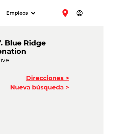
account_circle
Empleos
W. Blue Ridge
onation
ive
Direcciones >
Nueva búsqueda >