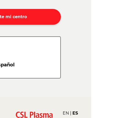
te mi centro
spañol
EN
ES