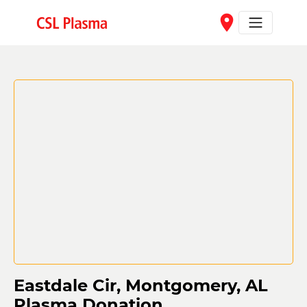
Skip to main content
place
Eastdale Cir, Montgomery, AL
Plasma Donation