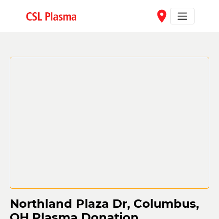
Skip to main content
place
Northland Plaza Dr, Columbus,
OH Plasma Donation