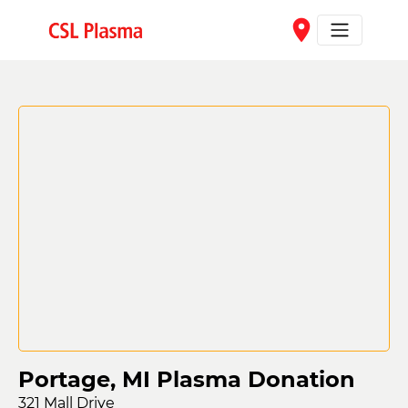
Skip to main content
place
Portage, MI Plasma Donation
321 Mall Drive