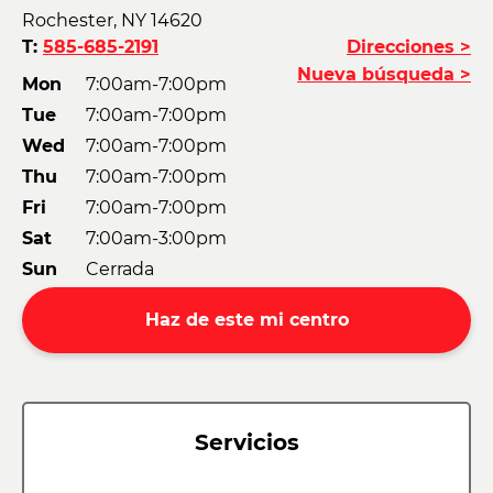
Rochester, NY 14620
T:
585-685-2191
Direcciones >
Nueva búsqueda >
Mon
7:00am-7:00pm
Tue
7:00am-7:00pm
Wed
7:00am-7:00pm
Thu
7:00am-7:00pm
Fri
7:00am-7:00pm
Sat
7:00am-3:00pm
Sun
Cerrada
Haz de este mi centro
Servicios