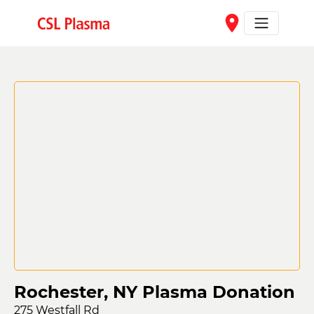
Skip to main content
place
Rochester, NY Plasma Donation
275 Westfall Rd