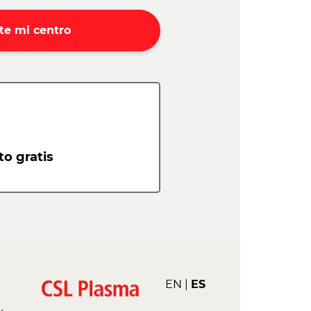
te mi centro
o gratis
EN
ES