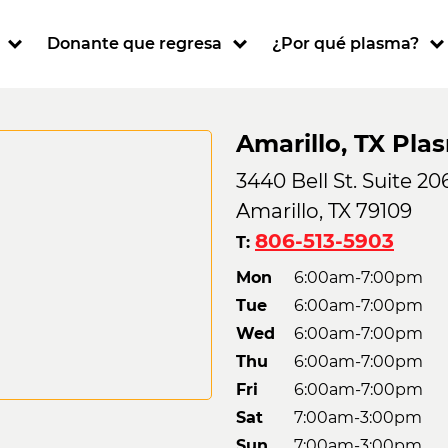
ion
Donante que regresa
¿Por qué plasma?
Amarillo, TX Pl
3440 Bell St. Suite 20
Amarillo, TX 79109
806-513-5903
T:
Mon
6:00am-7:00pm
Tue
6:00am-7:00pm
Wed
6:00am-7:00pm
Thu
6:00am-7:00pm
Fri
6:00am-7:00pm
Sat
7:00am-3:00pm
Sun
7:00am-3:00pm