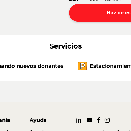
Haz de es
Servicios
ando nuevos donantes
Estacionamient
ñía
Ayuda