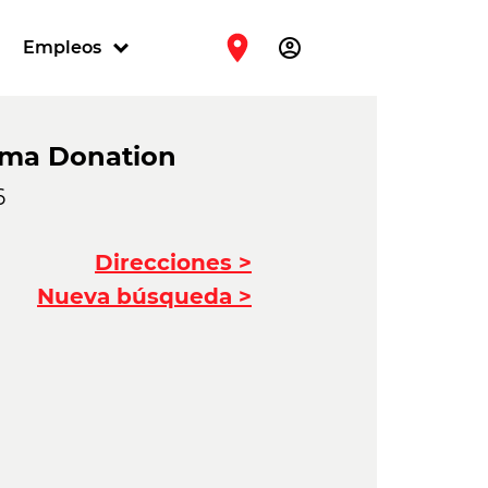
account_circle
Empleos
asma Donation
6
Direcciones >
Nueva búsqueda >