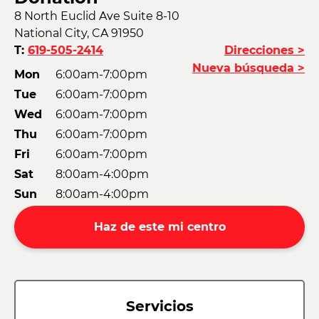
8 North Euclid Ave Suite 8-10
National City, CA 91950
T:
619-505-2414
Direcciones >
Nueva búsqueda >
Mon
6:00am-7:00pm
Tue
6:00am-7:00pm
Wed
6:00am-7:00pm
Thu
6:00am-7:00pm
Fri
6:00am-7:00pm
Sat
8:00am-4:00pm
Sun
8:00am-4:00pm
Haz de este mi centro
Servicios