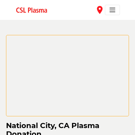
Skip to main content
place
National City, CA Plasma
Donation