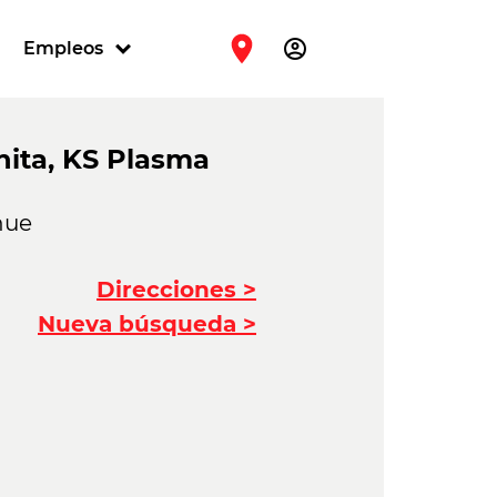
account_circle
Empleos
hita, KS Plasma
nue
Direcciones >
Nueva búsqueda >