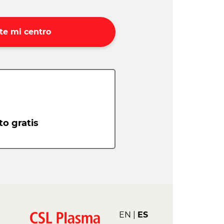
te mi centro
o gratis
EN
ES