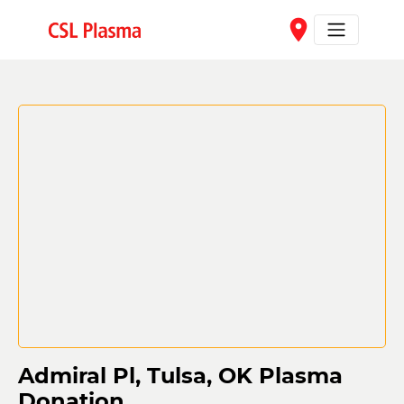
Skip to main content
place
Admiral Pl, Tulsa, OK Plasma
Donation