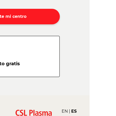
te mi centro
o gratis
EN
ES