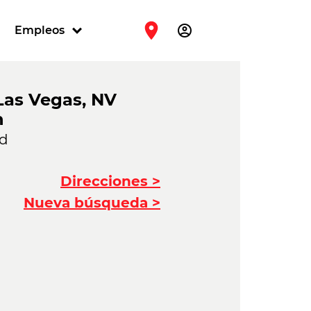
account_circle
Empleos
Las Vegas, NV
n
vd
Direcciones >
Nueva búsqueda >