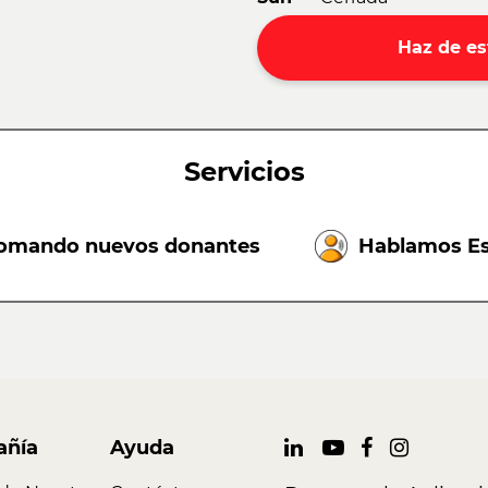
Haz de es
Servicios
omando nuevos donantes
Hablamos E
ñía
Ayuda