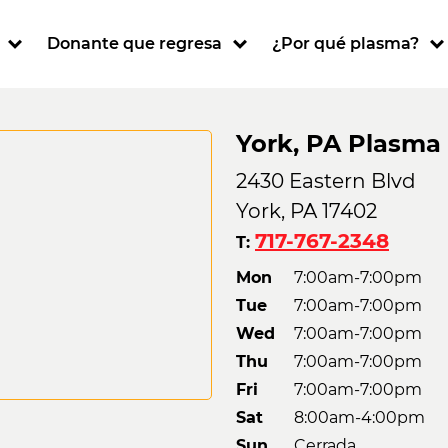
ion
Donante que regresa
¿Por qué plasma?
York, PA Plasma
2430 Eastern Blvd
York, PA 17402
717-767-2348
T:
Mon
7:00am-7:00pm
Tue
7:00am-7:00pm
Wed
7:00am-7:00pm
Thu
7:00am-7:00pm
Fri
7:00am-7:00pm
Sat
8:00am-4:00pm
Sun
Cerrada